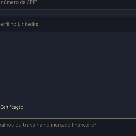
:
ertificação