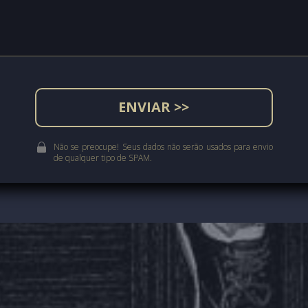
ENVIAR >>
Não se preocupe! Seus dados não serão usados para envio
de qualquer tipo de SPAM.