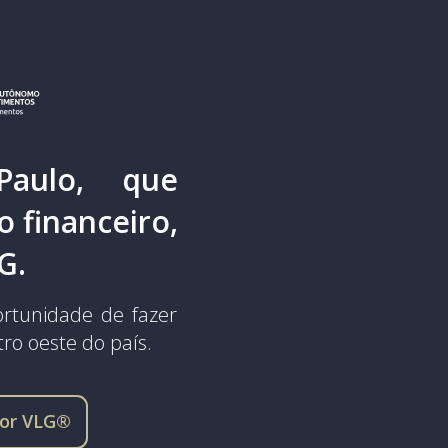
aulo, que
 financeiro,
LG.
rtunidade de fazer
tro oeste do país.
sor VLG®