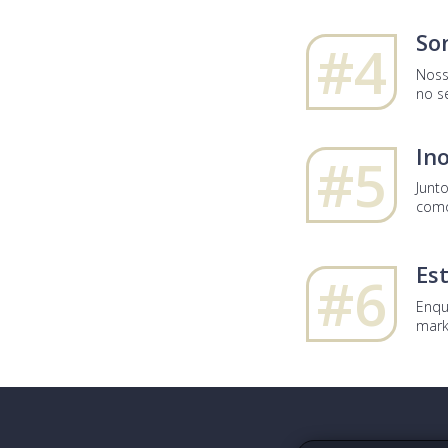
So
#4
Noss
no se
In
#5
Junt
como
Es
#6
Enqu
mark